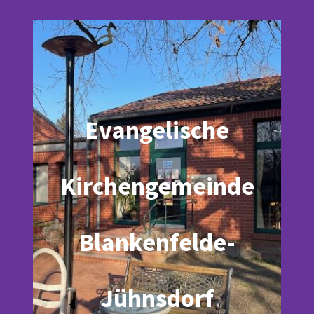
Evangelische
Kirchengemeinde
Blankenfelde-
Jühnsdorf