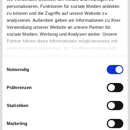
personalisieren, Funktionen für soziale Medien anbieten
zu können und die Zugriffe auf unsere Website zu
analysieren. Außerdem geben wir Informationen zu Ihrer
Dienstag, 19. Januar 2027, 16:00 - 16:40
Verwendung unserer Website an unsere Partner für
Uhr
soziale Medien, Werbung und Analysen weiter. Unsere
Partner führen diese Informationen möglicherweise mit
weiteren Daten zusammen, die Sie ihnen bereitgestellt
Invitaskirchengemeinde, Rathenaustr. 45,
haben oder die sie im Rahmen Ihrer Nutzung der Dienste
15831 Blankenfelde-Mahlow
gesammelt haben.
E
Notwendig
i
n
w
Präferenzen
Liebe Kinder im Kita-Alter! Habt ihr Lust zu singen?
i
Bewegt ihr euch gern zu Musik und möchtet gern
l
einfache Rhythmen auf Instrumenten und eurem Körper
l
Statistiken
spielen? Dann kommt mit einem Eltern- oder
i
Großelternteil zu den Singemäusen. Wir freuen uns auf
g
Marketing
euch!
u