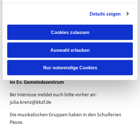
Großelternteil
g
Details zeigen
s
Gemeinsam singen wir Spiel- und Bewegungslieder,
a
passend zur Jahreszeit und den Festen im Kirchenjahr.
u
Cookies zulassen
s
jeden Dienstag
w
von 16.00 bis 16.40 Uhr
Auswahl erlauben
a
Gemeinsamer Beginn
um 16:00 Uhr für alle
h
Verabschiedung der Jüngeren nach ca. 20-25 Minuten
l
Weiterführung mit den Größeren
(ab ca. 4 Jahren) bis
Nur notwendige Cookies
16:40 Uhr
im Ev. Gemeindezentrum
Bei Interesse meldet euch bitte vorher an:
julia.krenz@kkzf.de
Die musikalischen Gruppen haben in den Schulferien
Pause.