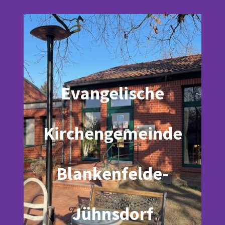
Evangelische
Kirchengemeinde
Blankenfelde-
Jühnsdorf