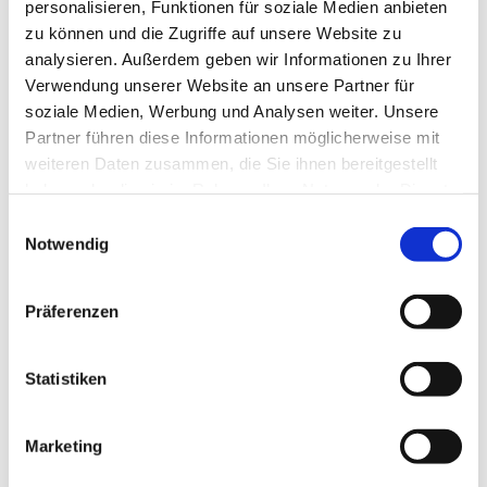
personalisieren, Funktionen für soziale Medien anbieten
zu können und die Zugriffe auf unsere Website zu
analysieren. Außerdem geben wir Informationen zu Ihrer
Verwendung unserer Website an unsere Partner für
Dienstag, 6. April 2027, 16:00 - 16:40 Uhr
soziale Medien, Werbung und Analysen weiter. Unsere
Partner führen diese Informationen möglicherweise mit
Invitaskirchengemeinde, Rathenaustr. 45,
weiteren Daten zusammen, die Sie ihnen bereitgestellt
15831 Blankenfelde-Mahlow
haben oder die sie im Rahmen Ihrer Nutzung der Dienste
gesammelt haben.
E
Notwendig
i
n
w
Liebe Kinder im Kita-Alter! Habt ihr Lust zu singen?
Präferenzen
i
Bewegt ihr euch gern zu Musik und möchtet gern
l
einfache Rhythmen auf Instrumenten und eurem Körper
l
Statistiken
spielen? Dann kommt mit einem Eltern- oder
i
Großelternteil zu den Singemäusen. Wir freuen uns auf
g
euch!
Marketing
u
Für Kinder von ca. 2 bis 5 Jahren mit einem Eltern- oder
n