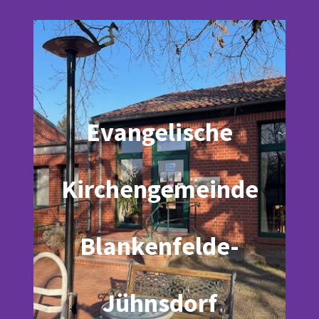
Evangelische
Kirchengemeinde
Blankenfelde-
Jühnsdorf