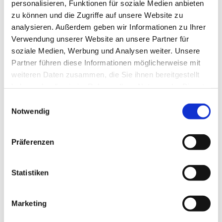
personalisieren, Funktionen für soziale Medien anbieten
zu können und die Zugriffe auf unsere Website zu
analysieren. Außerdem geben wir Informationen zu Ihrer
Verwendung unserer Website an unsere Partner für
Dienstag, 4. Mai 2027, 16:00 - 16:40 Uhr
soziale Medien, Werbung und Analysen weiter. Unsere
Partner führen diese Informationen möglicherweise mit
Invitaskirchengemeinde, Rathenaustr. 45,
weiteren Daten zusammen, die Sie ihnen bereitgestellt
15831 Blankenfelde-Mahlow
haben oder die sie im Rahmen Ihrer Nutzung der Dienste
gesammelt haben.
E
Notwendig
i
n
w
Liebe Kinder im Kita-Alter! Habt ihr Lust zu singen?
Präferenzen
i
Bewegt ihr euch gern zu Musik und möchtet gern
l
einfache Rhythmen auf Instrumenten und eurem Körper
l
Statistiken
spielen? Dann kommt mit einem Eltern- oder
i
Großelternteil zu den Singemäusen. Wir freuen uns auf
g
euch!
Marketing
u
Für Kinder von ca. 2 bis 5 Jahren mit einem Eltern- oder
n