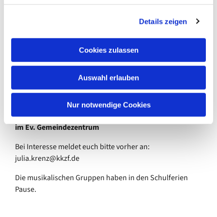
Großelternteil
g
Details zeigen
s
Gemeinsam singen wir Spiel- und Bewegungslieder,
a
passend zur Jahreszeit und den Festen im Kirchenjahr.
u
Cookies zulassen
s
jeden Dienstag
w
von 16.00 bis 16.40 Uhr
Auswahl erlauben
a
Gemeinsamer Beginn
um 16:00 Uhr für alle
h
Verabschiedung der Jüngeren nach ca. 20-25 Minuten
l
Weiterführung mit den Größeren
(ab ca. 4 Jahren) bis
Nur notwendige Cookies
16:40 Uhr
im Ev. Gemeindezentrum
Bei Interesse meldet euch bitte vorher an:
julia.krenz@kkzf.de
Die musikalischen Gruppen haben in den Schulferien
Pause.