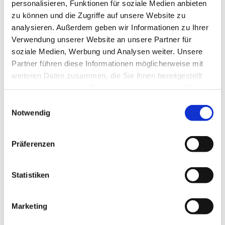
personalisieren, Funktionen für soziale Medien anbieten
zu können und die Zugriffe auf unsere Website zu
analysieren. Außerdem geben wir Informationen zu Ihrer
Verwendung unserer Website an unsere Partner für
Dienstag, 27. Juli 2027, 16:00 - 16:40 Uhr
soziale Medien, Werbung und Analysen weiter. Unsere
Partner führen diese Informationen möglicherweise mit
Invitaskirchengemeinde, Rathenaustr. 45,
weiteren Daten zusammen, die Sie ihnen bereitgestellt
15831 Blankenfelde-Mahlow
haben oder die sie im Rahmen Ihrer Nutzung der Dienste
gesammelt haben.
E
Notwendig
i
n
w
Liebe Kinder im Kita-Alter! Habt ihr Lust zu singen?
Präferenzen
i
Bewegt ihr euch gern zu Musik und möchtet gern
l
einfache Rhythmen auf Instrumenten und eurem Körper
l
Statistiken
spielen? Dann kommt mit einem Eltern- oder
i
Großelternteil zu den Singemäusen. Wir freuen uns auf
g
euch!
Marketing
u
Für Kinder von ca. 2 bis 5 Jahren mit einem Eltern- oder
n