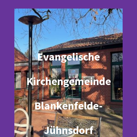
Evangelische
Kirchengemeinde
Blankenfelde-
Jühnsdorf