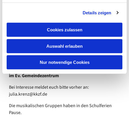
Großelternteil
g
Details zeigen
s
Gemeinsam singen wir Spiel- und Bewegungslieder,
a
passend zur Jahreszeit und den Festen im Kirchenjahr.
u
Cookies zulassen
s
jeden Dienstag
w
von 16.00 bis 16.40 Uhr
Auswahl erlauben
a
Gemeinsamer Beginn
um 16:00 Uhr für alle
h
Verabschiedung der Jüngeren nach ca. 20-25 Minuten
l
Weiterführung mit den Größeren
(ab ca. 4 Jahren) bis
Nur notwendige Cookies
16:40 Uhr
im Ev. Gemeindezentrum
Bei Interesse meldet euch bitte vorher an:
julia.krenz@kkzf.de
Die musikalischen Gruppen haben in den Schulferien
Pause.