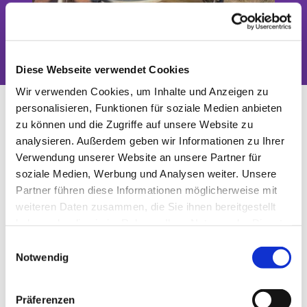
Das Tor zwischen Stadt und Land
Diese Webseite verwendet Cookies
Wir verwenden Cookies, um Inhalte und Anzeigen zu
Spielnachmittag für Senioren
personalisieren, Funktionen für soziale Medien anbieten
zu können und die Zugriffe auf unsere Website zu
analysieren. Außerdem geben wir Informationen zu Ihrer
Verwendung unserer Website an unsere Partner für
soziale Medien, Werbung und Analysen weiter. Unsere
Partner führen diese Informationen möglicherweise mit
weiteren Daten zusammen, die Sie ihnen bereitgestellt
haben oder die sie im Rahmen Ihrer Nutzung der Dienste
gesammelt haben.
E
Notwendig
i
n
w
© H.-J. Willuhn
Präferenzen