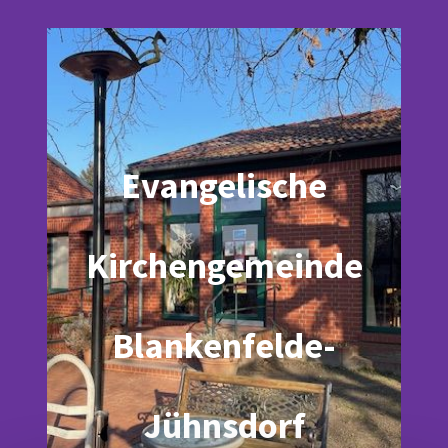
Evangelische
Kirchengemeinde
Blankenfelde-
Jühnsdorf