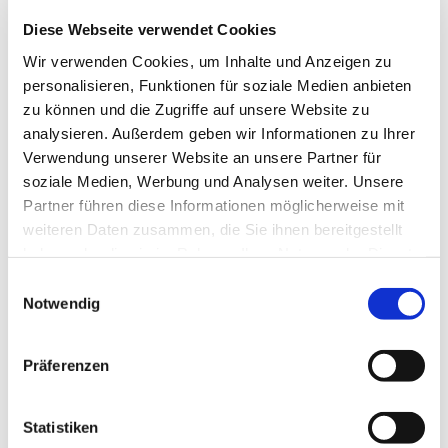
Diese Webseite verwendet Cookies
Wir verwenden Cookies, um Inhalte und Anzeigen zu
Montag, 14. Juni 2027, 18:30 Uhr
personalisieren, Funktionen für soziale Medien anbieten
zu können und die Zugriffe auf unsere Website zu
analysieren. Außerdem geben wir Informationen zu Ihrer
Ev. Gemeindezentrum Mahlow,
Verwendung unserer Website an unsere Partner für
Rathenaustr. 45, 15831 Blankenfelde-
soziale Medien, Werbung und Analysen weiter. Unsere
Mahlow
Partner führen diese Informationen möglicherweise mit
weiteren Daten zusammen, die Sie ihnen bereitgestellt
haben oder die sie im Rahmen Ihrer Nutzung der Dienste
gesammelt haben.
E
Notwendig
Vorbei ist der Fahrdienst zu den Kindergruppen,
i
Eltern-Kind-Cafe ist auch nicht mehr….
n
Die Kinder konfirmiert; vielleicht sogar aus dem Haus….
w
Präferenzen
UndNu…?
i
Ist das das berühmte Midlife? Der Alltag ist noch da,
l
aber anders…
l
Statistiken