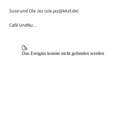
Suse und Ole Jez (ole.jez@kkzf.de)
Café UndNu…