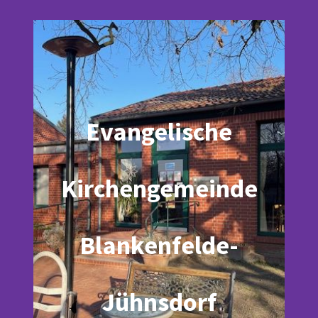
Evangelische
Kirchengemeinde
Blankenfelde-
Jühnsdorf