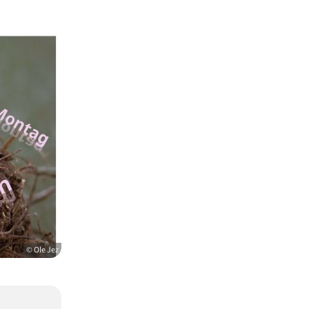
© Ole Jez