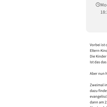
Mon
18:
Vorbei ist
Eltern-Kin
Die Kinde
Ist das da
Aber nun 
Zweimal im
dazu find
evangelisc
dann am 2