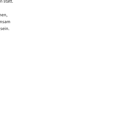
 statt.
hen,
insam
sein.