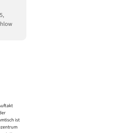
5,
ahlow
Auftakt
der
mtisch ist
ezentrum