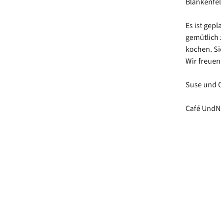
Blankenfel
Es ist gep
gemütlich 
kochen. Si
Wir freuen
Suse und O
Café Und