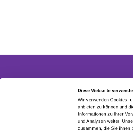
Diese Webseite verwende
Partnergemeinden
Wir verwenden Cookies, um
Ev. Invitasgemeinde Glasow-Mahlow
anbieten zu können und di
Ev. Kirchengemeinde Dahlewitz-Diedersdorf
Informationen zu Ihrer Ve
Ev. Versöhnungsgemeinde Rangsdorf
Ev. Kirchenkreis Zossen-Fläming
und Analysen weiter. Unse
EKBO - Evangelisch im Osten
zusammen, die Sie ihnen b